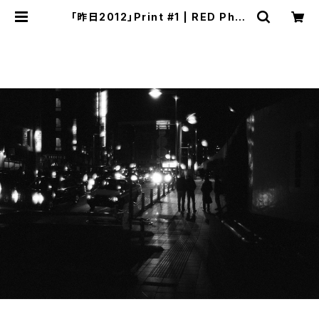
「昨日2012」Print #1 | RED Phot
o Gallery