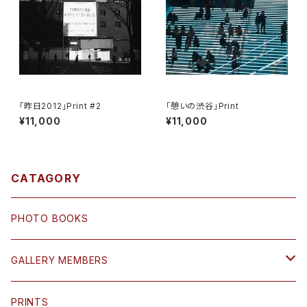
「昨日2012」Print #2
「憩いの渋谷」Print
¥11,000
¥11,000
CATAGORY
PHOTO BOOKS
GALLERY MEMBERS
小島 三幸 Miyuki Ojima
PRINTS