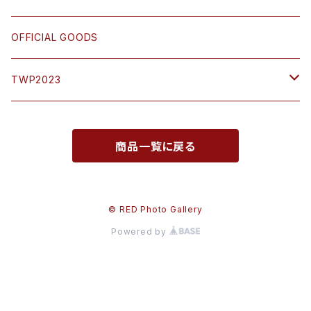
鎌田 篤慎 Shigenori Kamata
OFFICIAL GOODS
木村英一郎 Eiichiro Kimura
TWP2023
坂本 謙一 Kenichi Sakamoto
SATO Keiji
商品一覧に戻る
佐藤 圭司 Keiji Sato
KOMATSU Toru
佐藤 充 Mitsuru Sato
OJIMA Miyuki
© RED Photo Gallery
Powered by
高橋 和孝 Takahashi Kazutaka
TAKAHASHI Kazutaka
西村 勇人 Hayato Nishimura
KIMURA Eiichiro