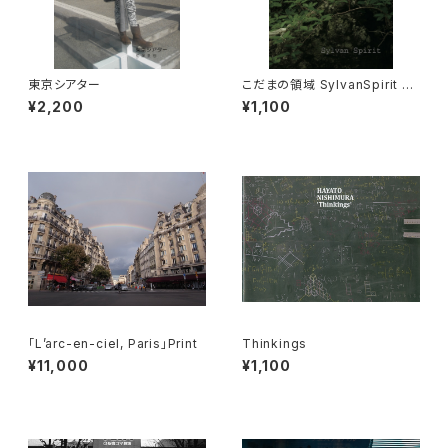
東京シアター
こだまの領域 SylvanSpirit Vo
l.2
¥2,200
¥1,100
「L’arc-en-ciel, Paris」Print
Thinkings
¥11,000
¥1,100