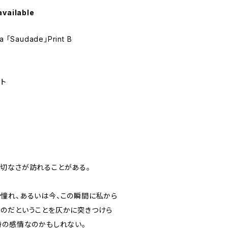
available
 「Saudade」Print B
ト
切なさが訪れることがある。
憧れ、あるいは今、この瞬間に私から
のだということを仄かに突きつけら
時の感情なのかもしれない。