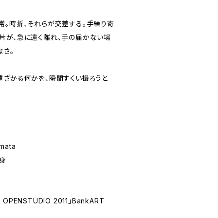
常。時折、それらが交差する。手繰り寄
片が、急に遠く離れ、手の届かない場
なさ。
遠ざかる何かを、瞬間すくい撮ろうと
mata
身
OPENSTUDIO 2011」BankART