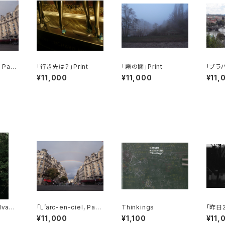
 Pari
「行き先は？」Print
「霧の闇」Print
「プラハ
¥11,000
¥11,000
¥11,
vanS
「L’arc-en-ciel, Pari
Thinkings
「昨日2
s」Print
¥11,000
¥1,100
¥11,