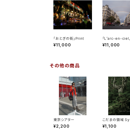
「おとぎの街」Print
「L’arc-en-ciel,
s」Print
¥11,000
¥11,000
その他の商品
東京シアター
こだまの領域 Syl
pirit Vol.2
¥2,200
¥1,100