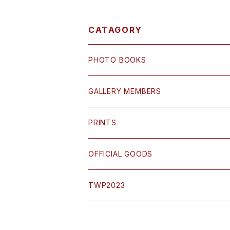
CATAGORY
PHOTO BOOKS
GALLERY MEMBERS
小島 三幸 Miyuki Ojima
PRINTS
鎌田 篤慎 Shigenori Kamata
OFFICIAL GOODS
木村英一郎 Eiichiro Kimura
TWP2023
坂本 謙一 Kenichi Sakamoto
SATO Keiji