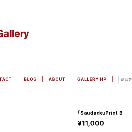
TACT
BLOG
ABOUT
GALLERY HP
「Saudade」Print B
¥11,000