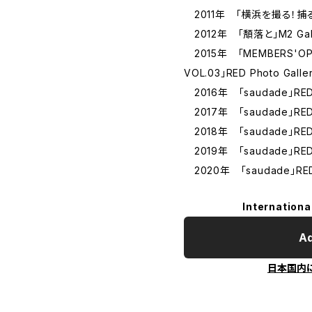
2011年 「横浜を撮る！捕
2012年 「頽落と」M2 Gall
2015年 「MEMBERS'OPEN
VOL.03」RED Photo Galle
2016年 「saudade」RED P
2017年 「saudade」RED P
2018年 「saudade」RED P
2019年 「saudade」RED P
2020年 「saudade」RED 
Internationa
Ad
日本国内