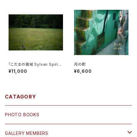
「こだまの領域 Sylvan Spirit」
月の町
Print C
¥11,000
¥6,600
CATAGORY
PHOTO BOOKS
GALLERY MEMBERS