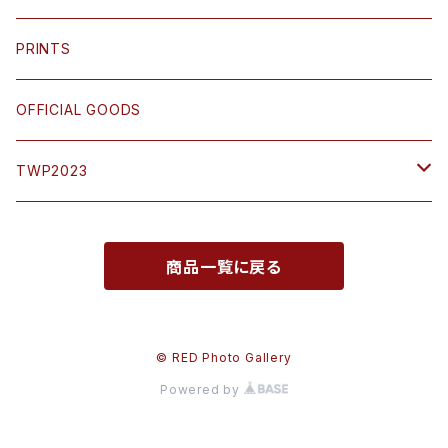
小島 三幸 Miyuki Ojima
PRINTS
鎌田 篤慎 Shigenori Kamata
OFFICIAL GOODS
木村英一郎 Eiichiro Kimura
TWP2023
坂本 謙一 Kenichi Sakamoto
SATO Keiji
商品一覧に戻る
佐藤 圭司 Keiji Sato
KOMATSU Toru
佐藤 充 Mitsuru Sato
OJIMA Miyuki
© RED Photo Gallery
Powered by
高橋 和孝 Takahashi Kazutaka
TAKAHASHI Kazutaka