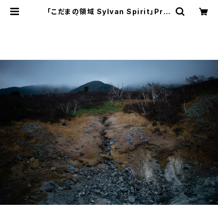
「こだまの領域 Sylvan Spirit」Prin
t D | RED Photo Gallery