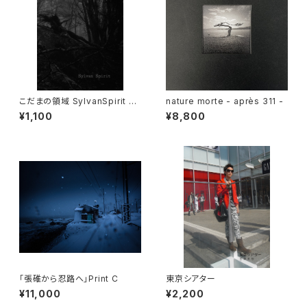
こだまの領域 SylvanSpirit Vo
nature morte - après 311 -
l.1
¥1,100
¥8,800
「張碓から忍路へ」Print C
東京シアター
¥11,000
¥2,200