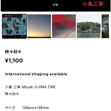
1
/6
時々刻々
¥1,100
International shipping available
小島 三幸 Miyuki OJIMA ZINE
時々刻々
サイズ 148mm×148mm