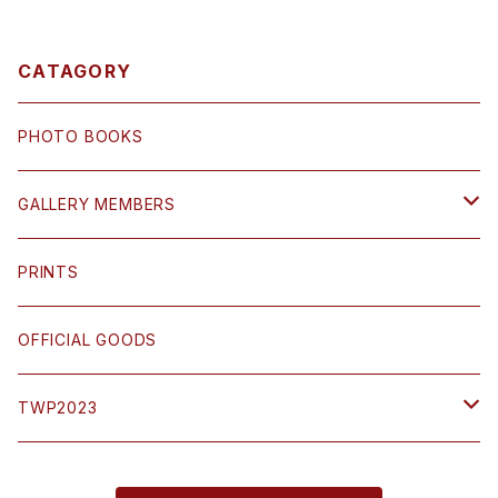
CATAGORY
PHOTO BOOKS
GALLERY MEMBERS
小島 三幸 Miyuki Ojima
PRINTS
鎌田 篤慎 Shigenori Kamata
OFFICIAL GOODS
木村英一郎 Eiichiro Kimura
TWP2023
坂本 謙一 Kenichi Sakamoto
SATO Keiji