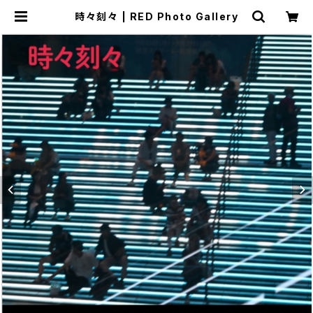
時々刻々 | RED Photo Gallery